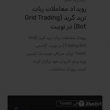
سپتامبر 16, 2025
رویداد معاملات ربات
ترید گرید (Grid Trading
Bot) در توبیت
رویداد معاملات ربات ترید گرید (Grid
Trading Bot) در توبیت آکادمی
Toobit ایران. صرافی توبیت یک کمپین
ویژه برای کاربران خود برگزار کرده
است: رویداد معاملات…
0
جوایز صرافی Toobit