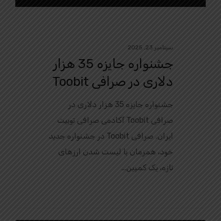
سپتامبر 23, 2025
جشنواره جایزه 35 هزار
دلاری در صرافی Toobit
جشنواره جایزه 35 هزار دلاری در
صرافی Toobit آکادمی صرافی توبیت
ایران. صرافی Toobit در جشنواره جدید
خود، همزمان با لیست شدن ارزهای
تازه، یک کمپین…