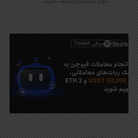
جوایز بزرگ برگزار می‌کند. کاربران…
0
جوایز صرافی Toobit