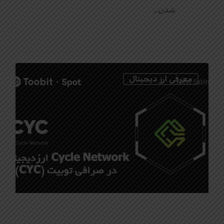
شدن…
0
معرفی ارز دیجیتال