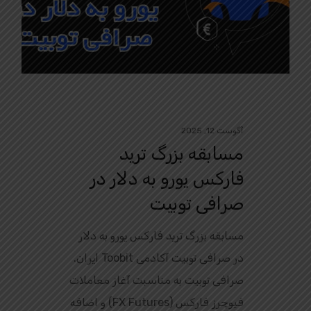
آگوست 12, 2025
مسابقه بزرگ ترید
فارکس یورو به دلار در
صرافی توبیت
مسابقه بزرگ ترید فارکس یورو به دلار
در صرافی توبیت آکادمی Toobit ایران.
صرافی توبیت به مناسبت آغاز معاملات
فیوچرز فارکس (FX Futures) و اضافه