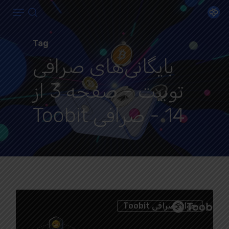
Menu
Ski
search
t
Close
mai
Tag
Menu
conten
بایگانی‌های صرافی
توبیت - صفحه 3 از
14 - صرافی Toobit
0
جوایز صرافی Toobit