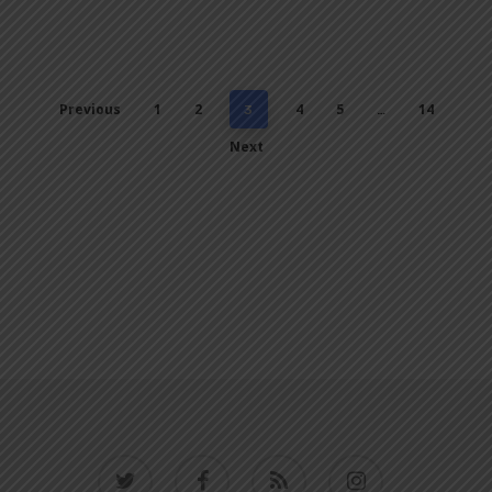
Previous
1
2
4
5
14
3
…
Next
twitter
facebook
RSS
instagram