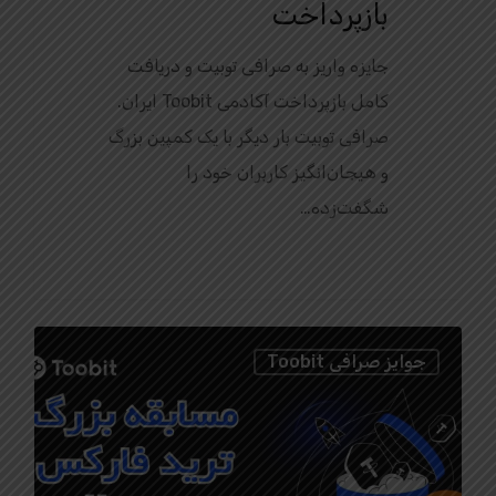
بازپرداخت
جایزه واریز به صرافی توبیت و دریافت
کامل بازپرداخت آکادمی Toobit ایران.
صرافی توبیت بار دیگر با یک کمپین بزرگ
و هیجان‌انگیز کاربران خود را
شگفت‌زده…
0
جوایز صرافی Toobit