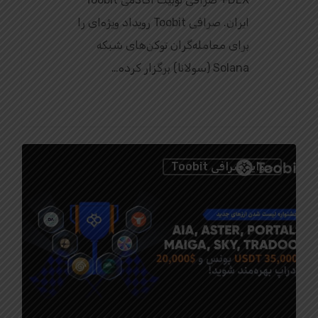
ایران. صرافی Toobit رویداد ویژه‌ای را
برای معامله‌گران توکن‌های شبکه
Solana (سولانا) برگزار کرده…
0
جوایز صرافی Toobit