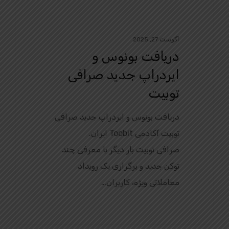
آگوست 27, 2025
دریافت بونوس و
ایردراپ جدید صرافی
توبیت
دریافت بونوس و ایردراپ جدید صرافی
توبیت آکادمی Toobit ایران.
صرافی توبیت بار دیگر با معرفی چند
توکن جدید و برگزاری یک رویداد
معاملاتی ویژه، کاربران…