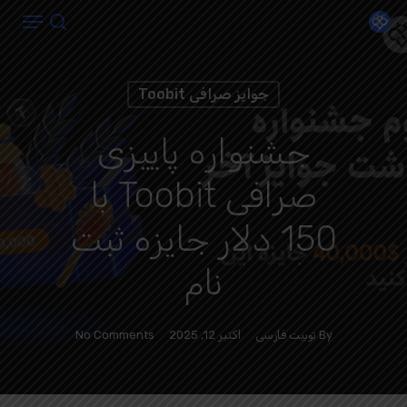
Menu
Ski
search
t
Close
mai
Menu
جوایز صرافی Toobit
conten
جشنواره پاییزی
صرافی Toobit با
150 دلار جایزه ثبت
نام
By
توبیت فارسی
اکتبر 12, 2025
No Comments