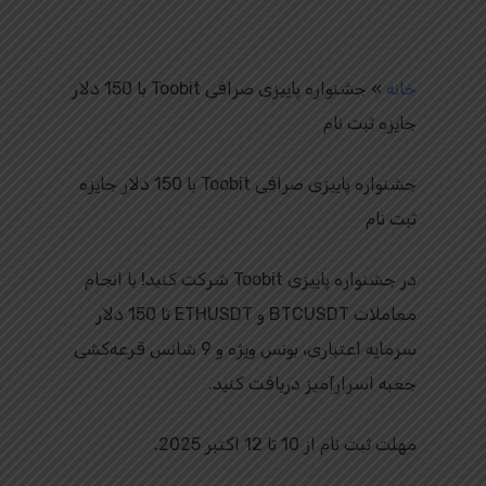
خانه
»
جشنواره پاییزی صرافی Toobit با 150 دلار
جایزه ثبت نام
جشنواره پاییزی صرافی Toobit با 150 دلار جایزه
ثبت نام
در جشنواره پاییزی Toobit شرکت کنید! با انجام
معاملات BTCUSDT و ETHUSDT تا 150 دلار
سرمایه اعتباری، بونس ویژه و 9 شانس قرعه‌کشی
جعبه اسرارآمیز دریافت کنید.
مهلت ثبت‌ نام از 10 تا 12 اکتبر 2025.