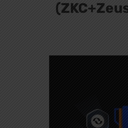
جشنواره لیست شدن ارزهای جدید (ZKC+Zeus)