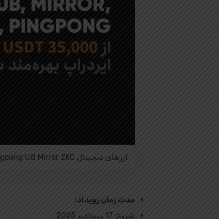
ارزهای دیجیتال Flock Zeus Pingpong UB Mirror ZKC در صرافی توبیت
مدت زمان رویداد:
شروع: 17 سپتامبر 2025