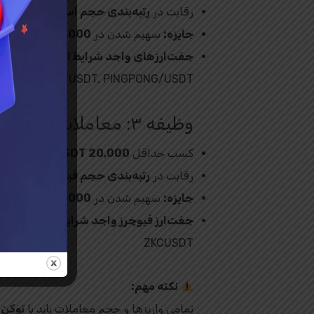
رقابت در
رتبه‌بندی حجم اسپات
جایزه:
سهیم شدن در
20,000 دلار توکن
ب
جفت‌ارزهای واجد شرایط اسپات:
/USDT, ZEUS/USDT, PINGPONG/USDT
وظیفه ۳: معاملات فیوچرز
کسب حداقل
20,000 USDT حجم معاملات فیوچرز
رقابت در
رتبه‌بندی حجم فیوچرز
جایزه:
سهیم شدن در
25,000 USDT بونس معاملاتی با اهرم 20X
جفت‌ارز فیوچرز واجد شرایط:
ZKCUSDT
نکته مهم:
تمامی واریزها و حجم معاملات باید با
توکن‌