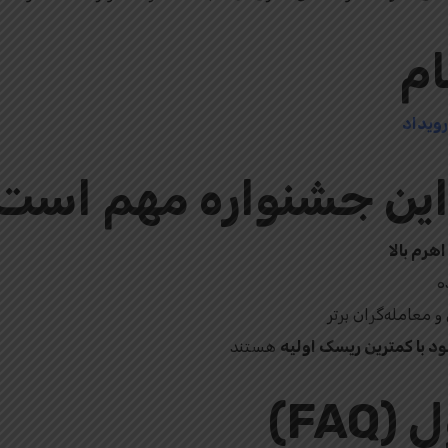
ام
رویداد
این جشنواره مهم است
هرم بالا
ه
د با کمترین ریسک اولیه
هستند
FA)