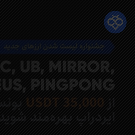
Ski
t
mai
conten