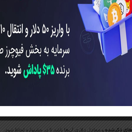
رای
۳۰۰ نفر برتر
ZKC/USDT, UB/USDT, MIRROR/USDT, FLOCK
برای
100 نفر برتر
های ذکرشده
و معادل دلاری آن‌ها باشد تا در جشنواره لحاظ شود.