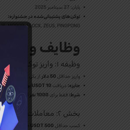
پایان: 27 سپتامبر 2025
توکن‌های پشتیبانی‌شده در جشنواره:
 UB, MIRROR, FLOCK, ZEUS, PINGPONG
وظایف و جوایز
وظیفه ۱: واریز توکن
واریز حداقل
50 دلار
از یکی از توکن‌های جش
جایزه:
دریافت
10 USDT بونس معاملاتی با اهرم 20X
شرط:
فقط برای
1000 نفر اول
(بر اساس اول
بخش ۲: معاملات اسپات
کسب حداقل
500 USDT حجم معاملات اسپات