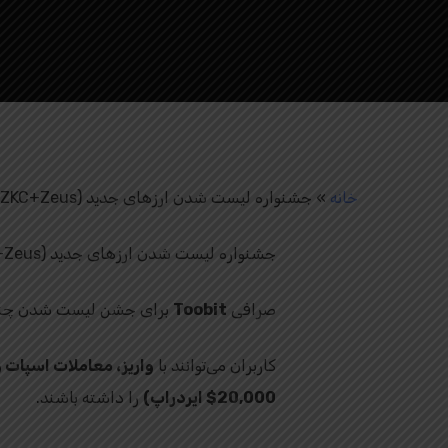
خانه
»
جشنواره لیست شدن ارزهای جدید (ZKC+Zeus) در Toobit
جشنواره لیست شدن ارزهای جدید (ZKC+Zeus) در Toobit
صرافی
Toobit
برای جشن لیست شدن چندین ت
کاربران می‌توانند با
واریز، معاملات اسپات و
20,000$ ایردراپ)
را داشته باشند.