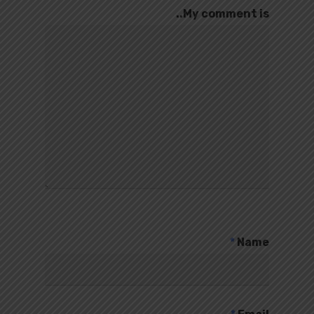
My comment is..
*
Name