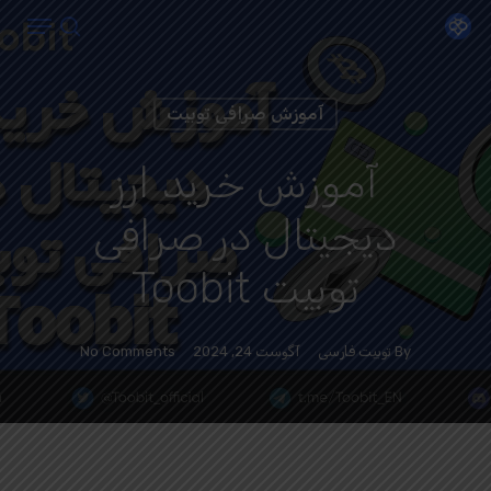
Menu
Ski
search
t
Close
mai
Menu
آموزش صرافی توبیت
conten
آموزش خرید ارز
دیجیتال در صرافی
توبیت Toobit
By
توبیت فارسی
آگوست 24, 2024
No Comments