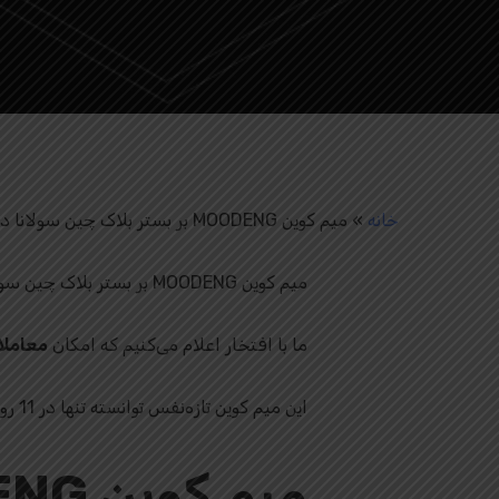
خانه
»
میم کوین MOODENG بر بستر بلاک‌ چین سولانا در Toobit
میم کوین MOODENG بر بستر بلاک‌ چین سولانا در Toobit آکادمی توبیت فارسی.
ما با افتخار اعلام می‌کنیم که امکان
معاملات ا
این میم کوین تازه‌نفس توانسته تنها در 11 روز پس از ایجاد، به ارزش بازار 40 میلیون دلاری دست یابد و توجه بسیاری از معامله‌گران را جلب کند.