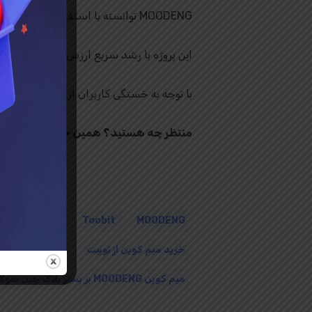
MOODENG توانسته با استفاده از روایت‌های جذاب و متفاوت خود، جایگاه خاصی در میان معامله‌گران پیدا کند.
این پروژه با رشد سریع ارزش بازار، پتانسیل
با توجه به خستگی کاربران از پروژه‌های مشابه، MOODENG می‌تواند به یک دارایی بلندمدت برای معامله‌گران تبد
منتظر چه هستید؟ همین حالا به جامعه MOODENG بپیوندید!
MOODENG
Toobit
TooBit فارسی
خرید میم کوین از توبیت
دانلود Toobit
میم کوین MOODENG بر بستر بلاک‌ چین سولانا در Toobit