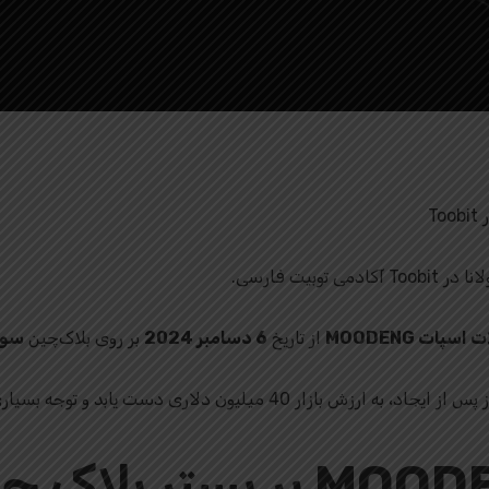
By
توبیت فارسی
No Comments
سپات MOODENG
از تاریخ
6 دسامبر 2024
بر روی بلاک‌چین
سولا
میم کوین MOODENG بر بستر