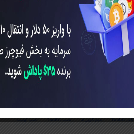
 بالایی برای پیوستن به جمع میم کوین‌های موفق بلاک‌چین سولانا دارد.
یل شود.
اپلیکیشن توبیت
توبیت
ثبت نام و خرید میم کوین MOODENG از صرافی Toobit
دانلود توبیت
سایت توبیت
صرافی توبیت برای ایرانیان
میم کوین‌ها
نصب TooBit
نصب توبیت