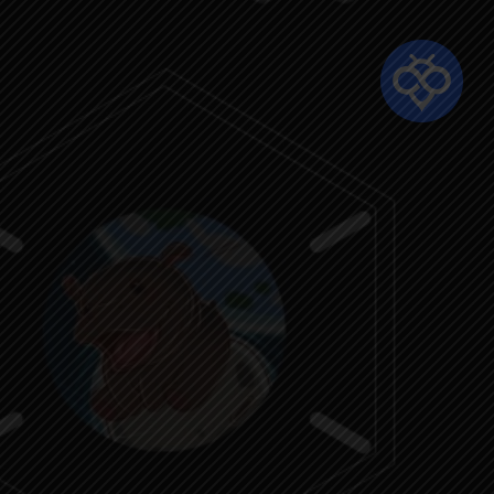
Ski
t
mai
conten