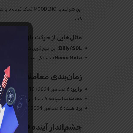
این شرایط به MOODENG
کند.
مثال‌هایی از حرکت بازار سولانا:
Billy/SOL
: این میم کوین در سپتامبر 2024 رشد 252 درصدی را تجربه کرد و از ارزش بازار 15 میلیون دلار به 55.38 میلیون دلار رسید.
Meme Meta:
خستگی معامله‌گران از میم کوین‌های تکراری با
زمان‌بندی معاملات MOODENG
واریز:
6 دسامبر 2024 (UTC)
معاملات اسپات:
6 دسامبر 2024 (UTC)
برداشت:
6 دسامبر 2024 (UTC)
چشم‌انداز آینده MOODENG