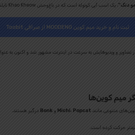
و دنگ”
، یک اسب آبی کوتوله است که در باغ‌وحش Khao Kheow تایلند زندگی می‌کند.
ثبت نام و خرید میم کوین MOODENG از صرافی Toobit
وین‌های متنوعی مانند
Popcat
،
Michi
و
Bonk
درگیر هستند.
جدیدتر حرکت کرده است.