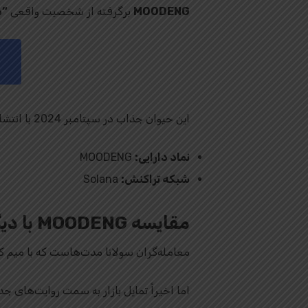
MOODENG
برگرفته از شخصیت واقعی
“م
این حیوان جذاب در سپتامبر 2024 با انتشار تصاویر و ویدیوهایش به سرعت در اینترنت مشهور شد و اکنون به عنوان یک میم کوین جهانی شناخته می‌شود.
نماد دارایی:
MOODENG
شبکه تراکنش:
Solana
مقایسه MOODENG با دیگر میم کوین‌ها
معامله‌گران سولانا مدت‌هاست که با میم ک
اما اخیراً تمایل بازار به سمت روایت‌های 