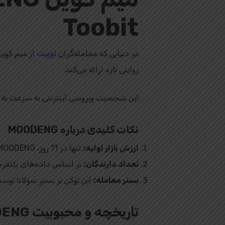
Toobit
در دنیایی که معامله‌گران
توبیت
روایتی تازه ارائه می‌کند.
این شخصیت ویروسی اینترنتی به سرعت به بلا
نکات کلیدی درباره MOODENG
ارزش بازار اولیه:
تنها در 11 روز، MOODENG به ارزش 40 میلیون دلاری نزدیک شده است.
تعداد دارندگان:
بر اساس داده‌های پلتفرم DexScreener، این میم کوین تاکنون بیش
بستر معامله:
این توکن بر بستر سولانا توس
تاریخچه و محبوبیت MOODENG