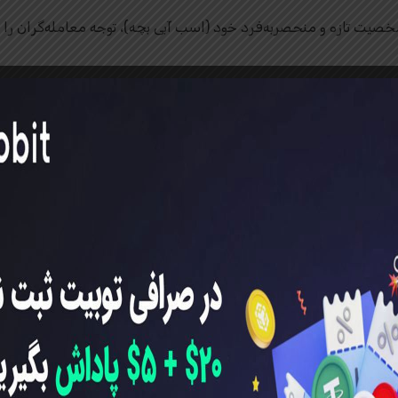
 کمک کرده تا با شخصیت تازه و منحصربه‌فرد خود (اسب آبی بچه)، توجه معامله‌گر
عث شده تا پروژه‌هایی مانند MOODENG فرصتی برای تغییر و جذب بازار پیدا کنند.