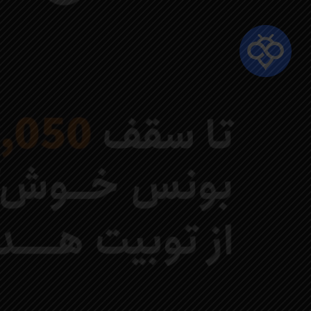
Ski
t
mai
conten