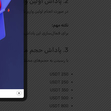
2. پاداش اولین واریز: تا 170 دلار بونوس
در صورت انجام اولین واریز با مبلغ حداقل
DT
نکته مهم:
برای فعال‌سازی این پاداش، مبلغ واریزی با
3. پاداش حجم معاملات
با رسیدن به حجم‌های مختلف معاملاتی در ط
250 USDT
250 USDT
350 USDT
500 USDT
800 USDT