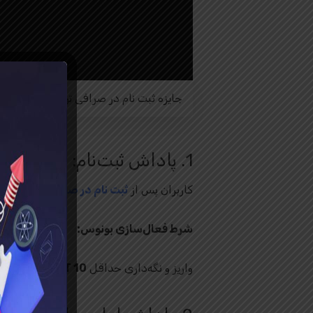
جایزه ثبت نام در صرافی تووبیت
1. پاداش ثبت‌نام: 30 دلار بونوس خوش‌آمدگویی
کاربران پس از
ثبت‌ نام در صرافی توبیت
30 دلار بونوس خوش‌آمدگویی دریافت می‌کنند.
شرط فعال‌سازی بونوس:
واریز و نگه‌داری حداقل
10 USDT
در حساب فیوچرز 