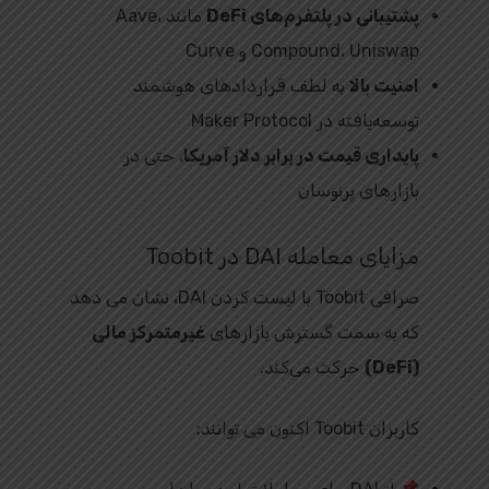
پشتیبانی در پلتفرم‌های DeFi
مانند Aave،
Compound، Uniswap و Curve
امنیت بالا
به لطف قراردادهای هوشمند
توسعه‌یافته در Maker Protocol
پایداری قیمت در برابر دلار آمریکا
، حتی در
بازارهای پرنوسان
مزایای معامله DAI در Toobit
صرافی Toobit با لیست کردن DAI، نشان می‌ دهد
که به سمت گسترش بازارهای
غیرمتمرکز مالی
(DeFi)
حرکت می‌کند.
کاربران Toobit اکنون می‌ توانند: