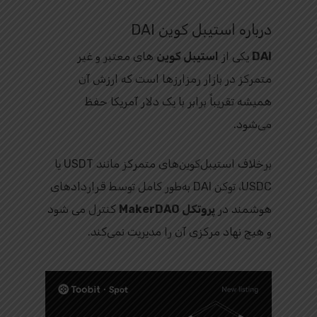
درباره استیبل‌ کوین DAI
DAI
یکی از
استیبل‌ کوین‌
های معتبر و غیر
متمرکز در بازار رمزارزها است که ارزش آن
همیشه تقریباً برابر با یک دلار آمریکا حفظ
می‌شود.
برخلاف استیبل‌کوین‌های متمرکز مانند USDT یا
USDC، توکن DAI به‌طور کامل توسط قراردادهای
هوشمند در
پروتکل MakerDAO
کنترل می‌ شود
و هیچ نهاد مرکزی آن را مدیریت نمی‌کند.