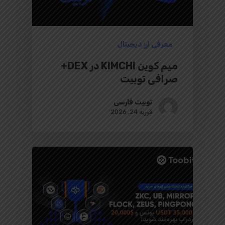
معرفی ارز دیجیتال
میم کوین KIMCHI در DEX+
صرافی توبیت
توبیت فارسی
فوریه 24, 2026