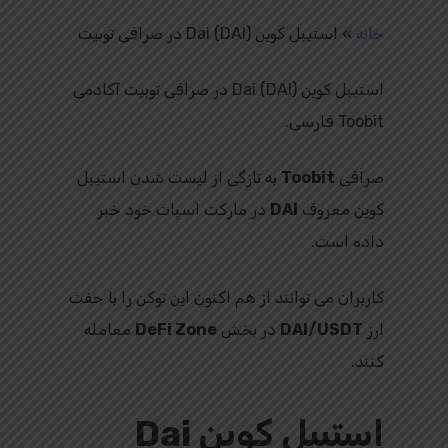
خانه
»
استیبل کوین Dai (DAI) در صرافی توبیت
استیبل کوین Dai (DAI) در صرافی توبیت آکادمی
Toobit فارسی.
صرافی
Toobit
به‌ تازگی از لیست شدن استیبل‌
کوین معروف
DAI
در مارکت اسپات خود خبر
داده است.
کاربران می‌ توانند از هم‌ اکنون این توکن را با جفت‌
ارز
DAI/USDT
در بخش
DeFi Zone
معامله
کنند.
استیبل کوین Dai