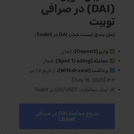
(DAI) در صرافی
توبیت
زمان‌ بندی لیست شدن DAI در Toobit:
واریز (Deposit):
فعال
معامله (Spot Trading):
فعال
برداشت (Withdrawal):
از تاریخ ۲۵ تیر
۱۴۰۴ (July 16, 2025)
لینک معاملات: DAI/USDT در Toobit
شروع معامله DAI در صرافی
LBANK