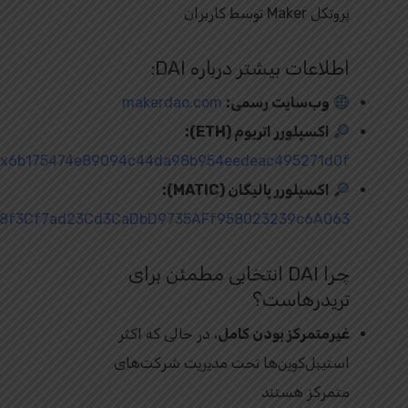
پروتکل Maker توسط کاربران
اطلاعات بیشتر درباره DAI:
وب‌سایت رسمی:
makerdao.com
اکسپلورر اتریوم (ETH):
/0x6b175474e89094c44da98b954eedeac495271d0f
اکسپلورر پالیگان (MATIC):
0x8f3Cf7ad23Cd3CaDbD9735AFf958023239c6A063
چرا DAI انتخابی مطمئن برای
تریدرهاست؟
غیرمتمرکز بودن کامل
، در حالی که اکثر
استیبل‌کوین‌ها تحت مدیریت شرکت‌های
متمرکز هستند