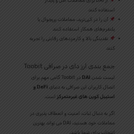
از DAI برای معاملات امن و پایدار
استفاده کنند
آن را در کپی‌ترید، معاملات پرپچوال یا
پلتفرم‌های همکار استفاده کنند
نقدینگی بالا و کارمزدهای رقابتی را تجربه
کنند
جمع‌ بندی ارز دای در صرافی Toobit
لیست شدن
DAI
در Toobit گامی مهم برای
اتصال کاربران این صرافی به دنیای
DeFi و
استیبل‌ کوین‌ های غیرمتمرکز
است.
اگر به دنبال ثبات، امنیت و انعطاف‌ پذیری در
معاملات خود هستید، DAI می‌ تواند بهترین
انتخاب برای شما باشد.