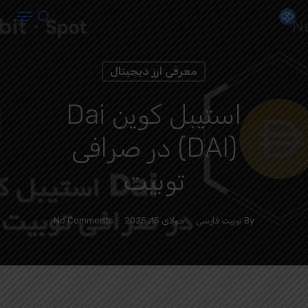
Menu
Ski
search
t
Close
mai
Menu
معرفی ارز دیجیتال
conten
استیبل کوین Dai
(DAI) در صرافی
توبیت
By
توبیت فارسی
جولای 15, 2025
No Comments