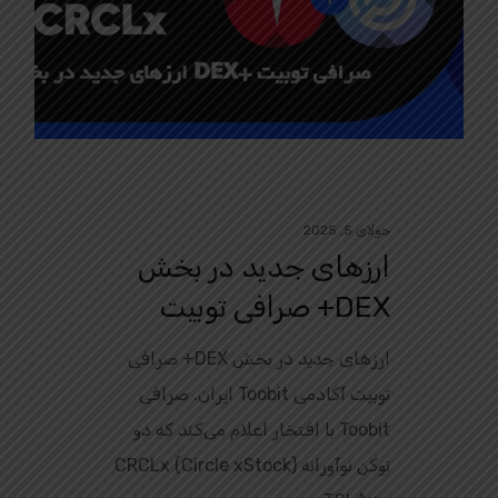
جولای 5, 2025
ارزهای جدید در بخش
DEX+ صرافی توبیت
ارزهای جدید در بخش DEX+ صرافی
توبیت آکادمی Toobit ایران. صرافی
Toobit با افتخار اعلام می‌کند که دو
توکن نوآورانه CRCLx (Circle xStock)