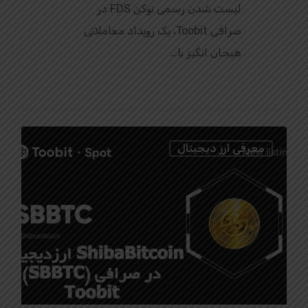
لیست شدن رسمی توکن FDS در
صرافی Toobit، یک رویداد معاملاتی
هیجان‌ انگیز با…
1
معرفی ارز دیجیتال