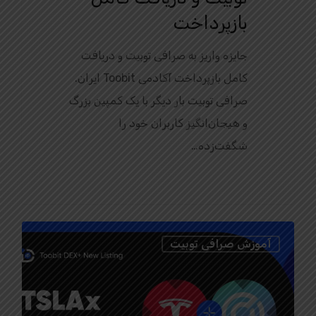
بازپرداخت
جایزه واریز به صرافی توبیت و دریافت
کامل بازپرداخت آکادمی Toobit ایران.
صرافی توبیت بار دیگر با یک کمپین بزرگ
و هیجان‌انگیز کاربران خود را
شگفت‌زده…
0
آموزش صرافی توبیت