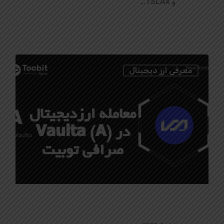
و TSLAx…
1
معرفی ارز دیجیتال