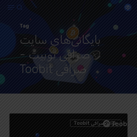
Menu
Ski
search
t
Close
mai
Tag
Menu
conten
بایگانی‌های سایت
صرافی توبیت -
صرافی Toobit
1
جوایز صرافی Toobit