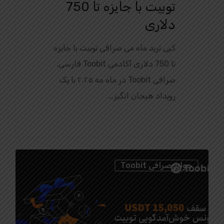
توبیت با جایزه تا 750
دلاری
کپی ترید ماه می صرافی توبیت با جایزه
تا 750 دلاری آکادمی Toobit فارسی.
صرافی Toobit در ماه مه ۲۰۲۵ با یک
رویداد هیجان‌ انگیز…
0
جوایز صرافی Toobit