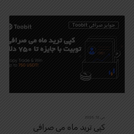
0
جوایز صرافی Toobit
می 12, 2025
کپی ترید ماه می صرافی