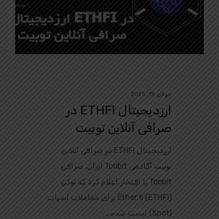
جولای 19, 2025
ارزدیجیتال ETHFI در
صرافی آنلاین توبیت
ارزدیجیتال ETHFI در صرافی آنلاین
توبیت آکادمی Toobit ایران. صرافی
Toobit با افتخار اعلام کرد که توکن
Ether.fi (ETHFI) برای معاملات اسپات
(Spot) لیست شده…