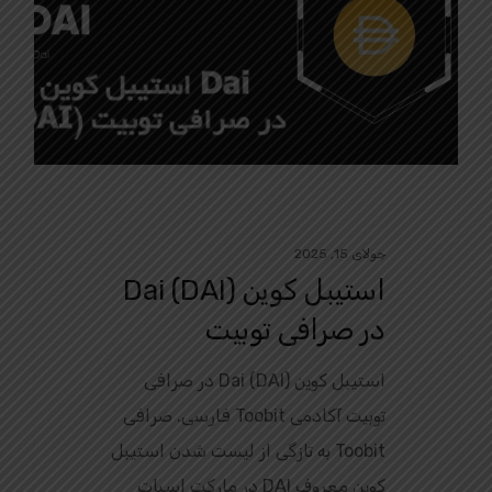
جولای 15, 2025
استیبل کوین Dai (DAI)
در صرافی توبیت
استیبل کوین Dai (DAI) در صرافی
توبیت آکادمی Toobit فارسی. صرافی
Toobit به‌ تازگی از لیست شدن استیبل‌
کوین معروف DAI در مارکت اسپات