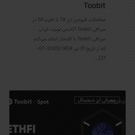
Toobit
معاملات فیوچرز ارز TA با اهرم 50 در
صرافی Toobit آکادمی توبیت ایران.
صرافی Toobit با افتخار اعلام می‌کند
که از تاریخ 31 تیر 1404 (2025-07-
21)،…
0
معرفی ارز دیجیتال