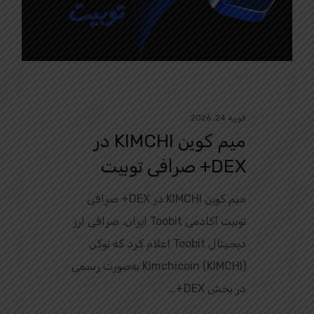
فوریه 24, 2026
میم کوین KIMCHI در
DEX+ صرافی توبیت
میم کوین KIMCHI در DEX+ صرافی
توبیت آکادمی Toobit ایران. صرافی ارز
دیجیتال Toobit اعلام کرد که توکن
Kimchicoin (KIMCHI) به‌صورت رسمی
در بخش DEX+…