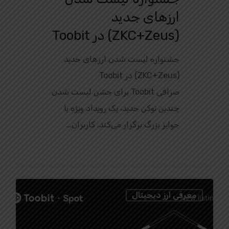
ارزهای جدید
(ZKC+Zeus) در Toobit
جشنواره لیست شدن ارزهای جدید
(ZKC+Zeus) در Toobit
صرافی Toobit برای جشن لیست شدن
چندین توکن جدید، یک رویداد ویژه با
جوایز بزرگ برگزار می‌کند. کاربران…
0
معرفی ارز دیجیتال