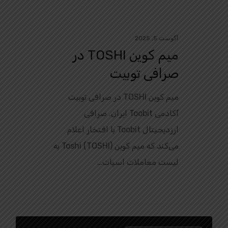
آگوست 5, 2025
میم کوین TOSHI در
صرافی توبیت
میم کوین TOSHI در صرافی توبیت
آکادمی Toobit ایران. صرافی
ارزدیجیتال Toobit با افتخار اعلام
می‌کند که میم کوین Toshi (TOSHI) به
لیست معاملات اسپات…