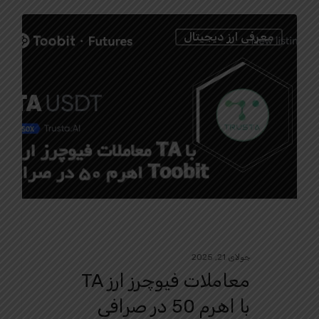
0
معرفی ارز دیجیتال
جولای 21, 2025
معاملات فیوچرز ارز TA
با اهرم 50 در صرافی