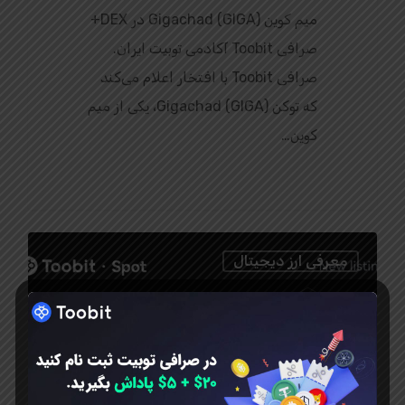
میم کوین Gigachad (GIGA) در DEX+
صرافی Toobit آکادمی توبیت ایران.
صرافی Toobit با افتخار اعلام می‌کند
که توکن Gigachad (GIGA)، یکی از میم‌
کوین‌…
0
معرفی ارز دیجیتال