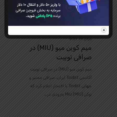
جولای 23, 2025
میم کوین میو (MIU) در
صرافی توبیت
میم کوین میو (MIU) در صرافی توبیت
آکادمی Toobit ایران. صرافی معتبر و
جهانی Toobit با افتخار اعلام کرد که
توکن Miu (MIU) به‌زودی در…