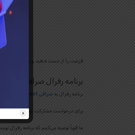
بهتری
فرصت را از دست ندهید و با کد
farsiran
برنامه رفرال صرافی Toobit چیست و چگونه کار می کند؟
برنامه رفرال به
صرافی Toobit
ممکن است ب
برای درخواست مشارکت، به وب سایت رسمی 
ما قویاً توصیه می‌کنیم که برنامه رفرال توبی