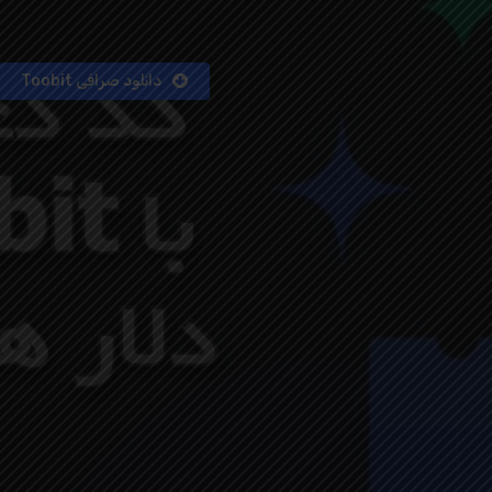
دانلود صرافی Toobit