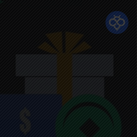
Ski
t
mai
conten