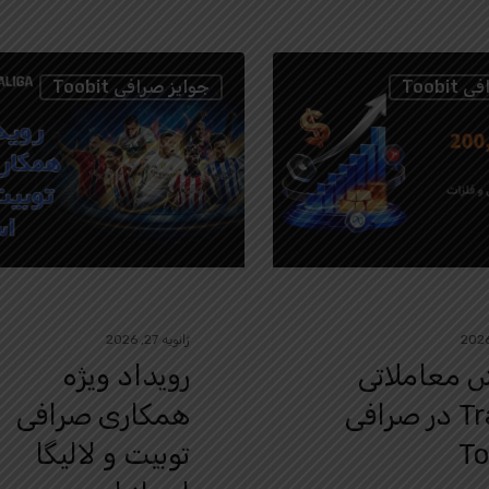
Toobi
جوایز صرافی Toobit
ژانویه 27, 2026
 معاملاتی
رویداد ویژه
TradFi در صرافی
همکاری صرافی
To
توبیت و لالیگا