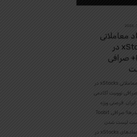
د معاملاتی
xStocks در
DEX+ صرافی
یت
رویداد معاملاتی xStocks در
+ صرافی تووبیت آکادمی
Toobi ایران. فرصتی ویژه
برای تریدرها! صرافی Toobit
سبت لیست شدن
رسمی نمادهای xStocks در