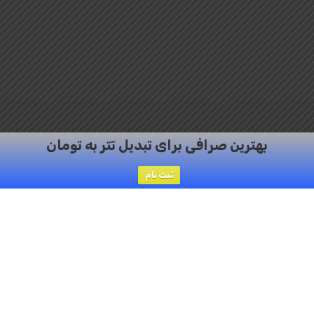
بهترین صرافی برای تبدیل تتر به تومان
twitter
facebook
RSS
instagram
ثبت نام
Categories
صرافی توبیت
اخبار ارزدیجیتال
جوایز صرافی Toobit
معرفی ارز د
© 2026 صرافی Toobit.