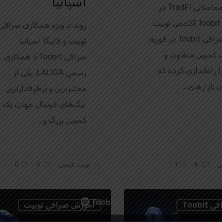
اسپانیا
چالش معاملاتی TradFi در
صرافی Toobit آکادمی توبیت
رویداد ویژه همکاری صرافی
ایران. صرافی Toobit در فوریه
توبیت و لالیگا اسپانیا
۲ یک کمپین متفاوت و
صرافی Toobit با همکاری
 راه‌اندازی کرده که
رسمی LALIGA، یکی از
ن بازارهای…
معتبرترین و پرطرفدارترین
لیگ‌های فوتبال جهان، یک
کمپین بزرگ و…
0
1
ی
0
توبیت فارسی
0
Toobi
آموزش صرافی توبیت