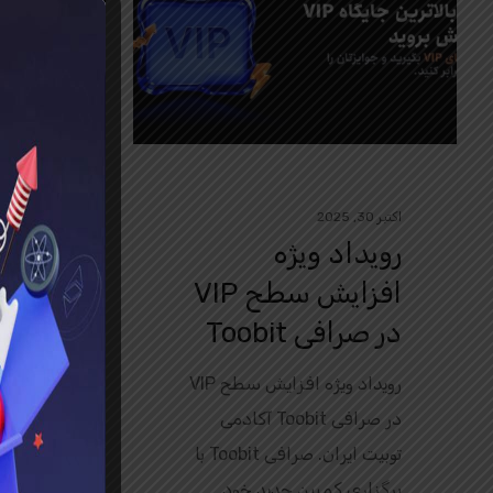
اکتبر 7, 2025
اکتبر 30, 2025
رویدا
رویداد ویژه
افزایش سطح VIP
درصد
در صرافی Toobit
واریز
رویداد ویژه افزایش سطح VIP
در صرافی Toobit آکادمی
توبیت ایران. صرافی Toobit با
درصد با
برگزاری کمپین جدید خود