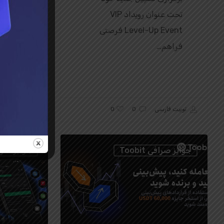
t
تحت عنوان رویداد VIP
t
Level-Up Event فرصتی
هیجان‌ 
فراهم…
برای تم
توبیت فارس
0
توبیت فارسی
0
جوایز صرافی Toobit
جوایز صرافی t