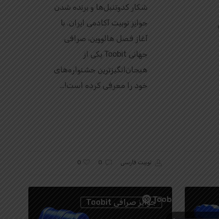
شکار کدوتنبل‌ها و برنده شدن
جوایز توبیت آکادمی ایران. با
آغاز فصل هالووین، صرافی
جهانی Toobit یکی از
هیجان‌انگیزترین جشنواره‌های
خود را معرفی کرده است!…
0
توبیت فارسی
0
جوایز صرافی Toobit