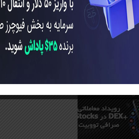
Toobi ایران. پلتفرم معاملاتی
Toobi با برگزاری یک رویداد
انگیز، فرصتی طلایی
ام کاربران…
0
0
ی
0
توبیت فارسی
0
Toobi