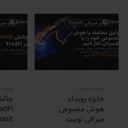
جوایز صرافی Toobit
جوایز صرافی t
جولای 20, 2026
فوریه 9, 2026
جایزه رویداد
چالش
هوش مصنوعی
صرافی توبیت
obit