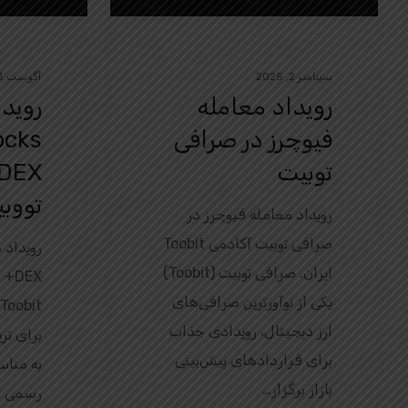
سپتامبر 2, 2025
آگوست 3, 2025
رویداد معامله
رویدا
فیوچرز در صرافی
توبیت
تووب
رویداد معامله فیوچرز در
صرافی توبیت آکادمی Toobit
ایران. صرافی توبیت (Toobit)
DEX
یکی از نوآورترین صرافی‌های
t
ارز دیجیتال، رویدادی جذاب
برای قراردادهای پیش‌بینی
به منا
بازار برگزار…