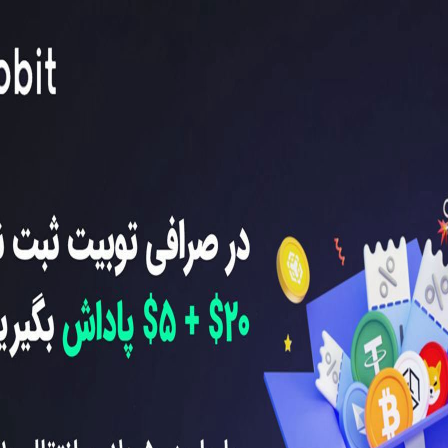
سپتامبر 26, 2025
د ویژه
استیکینگ ارز شیب
تووبیت تا 140
در صرافی Toobit
 بازپرداخت
استیکینگ ارز شیبا در صرا
Toobit آکادمی توبیت ایران.
اگر توکن‌ های Shiba Inu
رویداد ویژه تووبیت تا 140
دارید و به دنبال راهی هستی
زپرداخت واریز آکادمی
تا از آنها درآمد غیرفعال…