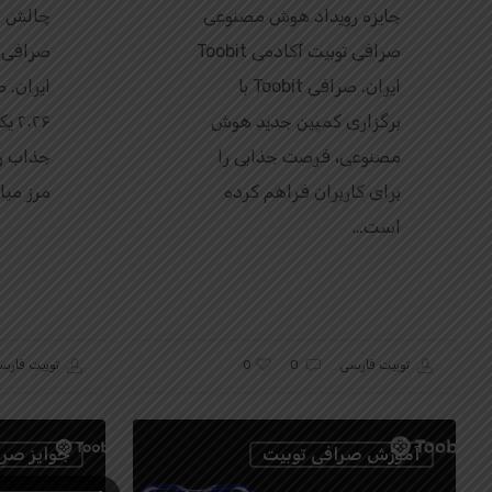
جایزه رویداد هوش مصنوعی
صرافی توبیت آکادمی Toobit
ایران. صرافی Toobit با
برگزاری کمپین جدید هوش
۰۲۶
مصنوعی، فرصت جذابی را
جذاب را
برای کاربران فراهم کرده
مرز میا
است…
0
توبیت فارسی
0
توبیت فارس
آموزش صرافی توبیت
جوایز صرافی t