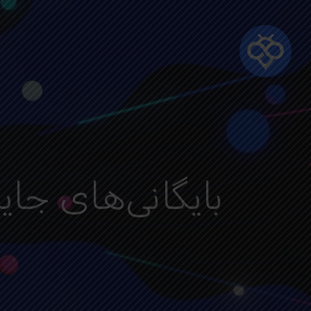
Ski
t
mai
conten