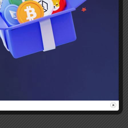
درصد بازپرداخت
واریز
رویداد ویژه تووبیت تا 140
درصد بازپرداخت واریز آکادمی
Toobit ایران. پلتفرم معاملاتی
Toobit با برگزاری یک رویداد
هیجان‌ انگیز، فرصتی طلایی
برای تمام کاربران…
0
توبیت فارسی
0