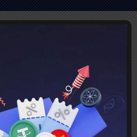
جوایز صرافی Toobit
اکتبر 7, 2025
رویداد ویژه
تووبیت تا 140