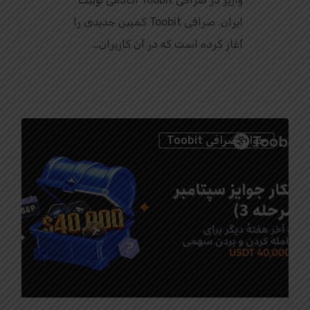
ایران. صرافی Toobit کمپین جدیدی را
آغاز کرده است که در آن کاربران…
0
جوایز صرافی Toobit