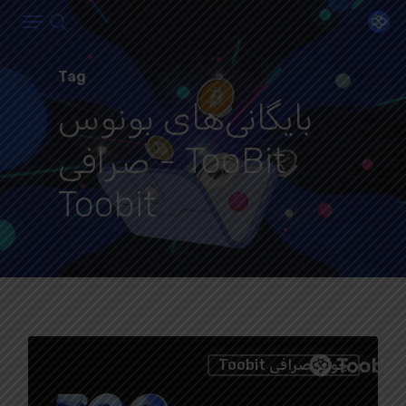
Menu
Ski
search
t
Close
mai
Tag
Menu
conten
بایگانی‌های بونوس
TooBit - صرافی
Toobit
0
جوایز صرافی Toobit