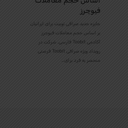
اساس حجم معاملات
فیوچرز
جایزه جدید صرافی توبیت برای ایرانیان
بر اساس حجم معاملات فیوچرز
آکادمی Toobit فارسی. شرکت در
رویداد ویژه صرافی Toobit فرصتی
منحصر به فرد برای…