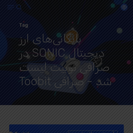
Menu
Ski
search
t
Close
mai
Tag
Menu
conten
بایگانی‌های ارز
دیجیتال SONIC در
صرافی توبیت لیست
شد - صرافی Toobit
0