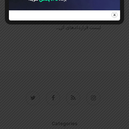
Toobit فارسی. صرافی Toobit به‌ تازگی
جفت معاملاتی GOAT/USDT را به
لیست قراردادهای آتی…
twitter
facebook
RSS
instagram
Categories