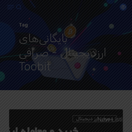
Menu
Ski
search
t
Close
mai
Tag
Menu
conten
بایگانی‌های
ارزدیجیتال - صرافی
Toobit
0
معرفی ارز دیجیتال