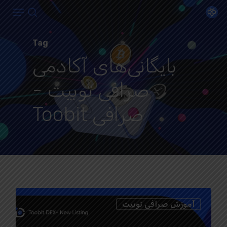
Menu
Ski
search
t
Close
mai
Tag
Menu
conten
بایگانی‌های آکادمی
صرافی توبیت -
صرافی Toobit
0
آموزش صرافی توبیت