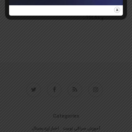
توکن نوآورانه CRCLx (Circle xStock)
و TSLAx…
twitter
facebook
RSS
instagram
Categories
آموزش صرافی توبیت
اخبار ارزدیجیتال