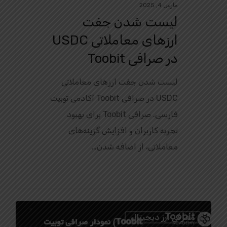
مارس 4, 2025
لیست شدن جفت
ارزهای معاملاتی USDC
در صرافی Toobit
لیست شدن جفت ارزهای معاملاتی
USDC در صرافی Toobit آکادمی توبیت
فارسی. صرافی Toobit برای بهبود
تجربه کاربران و افزایش گزینه‌های
معاملاتی، از اضافه شدن…
0
معرفی ارز دیجیتال