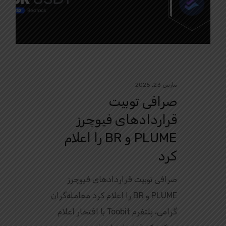
مارس 23, 2025
صرافی توبیت
قراردادهای فیوچرز
PLUME و BR را اعلام
کرد
صرافی توبیت قراردادهای فیوچرز
PLUME و BR را اعلام کرد معامله‌گران
گرامی، پلتفرم Toobit با افتخار اعلام