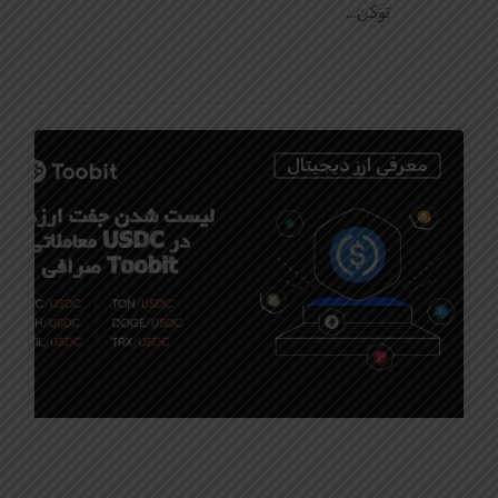
توکن…
0
معرفی ارز دیجیتال