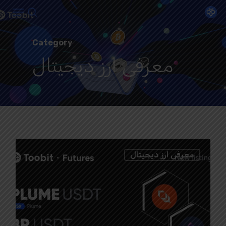
Menu
Ski
search
t
Close
mai
Category
Menu
conten
معرفی ارز دیجیتال
0
معرفی ارز دیجیتال