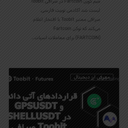
میم کوین Fartcoin در صرافی Toobit
لیست شد آکادمی توبیت فارسی.
صرافی معتبر Toobit با افتخار اعلام
می‌کند که توکن Fartcoin
(FARTCOIN) برای معاملات اسپات…
0
معرفی ارز دیجیتال