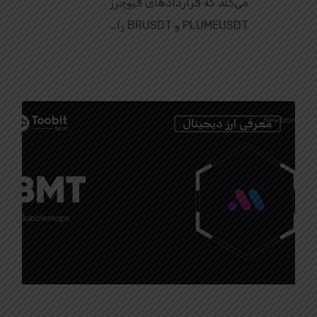
می‌کند که قراردادهای فیوچرز
PLUMEUSDT و BRUSDT را…
0
معرفی ارز دیجیتال