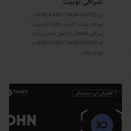
صرافی توبیت
ارز AFRICA KIDS TOKEN (AKIDS) در
صرافی توبیت آکادمی Toobit فارسی.
صرافی Toobit با افتخار اعلام می‌کند
که AFRICA KIDS TOKEN (AKIDS) به
زودی برای…
0
معرفی ارز دیجیتال